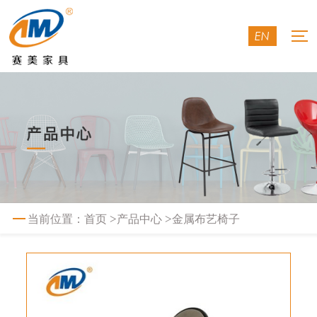
EN
当前位置：
首页
>
产品中心
>
金属布艺椅子